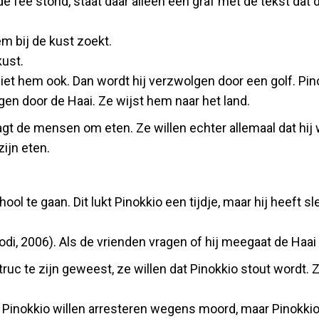
 de fee stond, staat daar alleen een graf met de tekst da
em bij de kust zoekt.
kust.
r ziet hem ook. Dan wordt hij verzwolgen door een golf. Pin
gen door de Haai. Ze wijst hem naar het land.
agt de mensen om eten. Ze willen echter allemaal dat hij 
zijn eten.
hool te gaan. Dit lukt Pinokkio een tijdje, maar hij heef
lodi, 2006). Als de vrienden vragen of hij meegaat de Haai 
ruc te zijn geweest, ze willen dat Pinokkio stout wordt. 
e Pinokkio willen arresteren wegens moord, maar Pinokkio