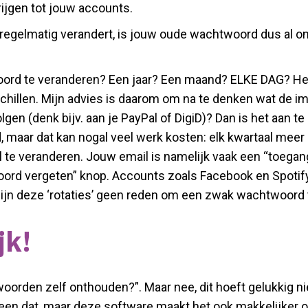
ijgen tot jouw accounts.
regelmatig verandert, is jouw oude wachtwoord dus al on
rd te veranderen? Een jaar? Een maand? ELKE DAG? Het an
chillen. Mijn advies is daarom om na te denken wat de i
lgen (denk bijv. aan je PayPal of DigiD)? Dan is het aan 
nd, maar dat kan nogal veel werk kosten: elk kwartaal me
 te veranderen. Jouw email is namelijk vaak een “toegan
d vergeten” knop. Accounts zoals Facebook en Spotify z
 zijn deze ‘rotaties’ geen reden om een zwak wachtwoord 
jk!
woorden zelf onthouden?”. Maar nee, dit hoeft gelukkig ni
een dat, maar deze software maakt het ook makkelijker o