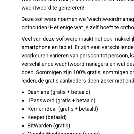
wachtwoord te genereren!
Deze software noemen we ‘wachtwoordmanagers’.
onthouden! Het enige wat je zelf hoeft te onth
Veel van deze software maakt het ook makkelij
smartphone en tablet. Er zijn veel verschille
voorkeuren variëren van persoon tot persoon, ka
verschillende wachtwoordmanagers en wat deze v
doen. Sommigen zijn 100% gratis, sommigen gra
leiden, de gratis aanbieders doen zeker niet on
Dashlane (gratis + betaald)
1Password (gratis + betaald)
RememBear (gratis + betaald)
Keeper (betaald)
BitWarden (gratis)
Google Wachtwoorden (gratis)