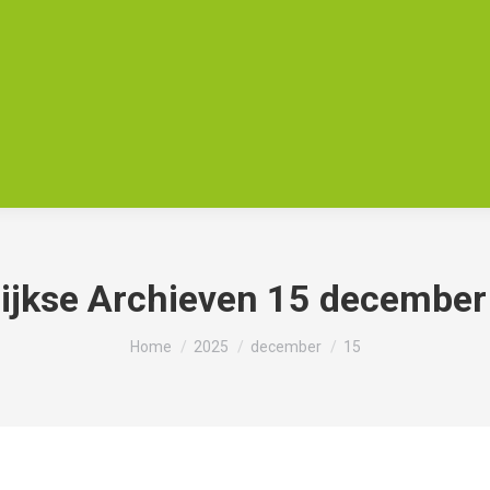
ijkse Archieven
15 december
Je bent hier:
Home
2025
december
15