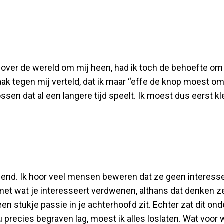
d over de wereld om mij heen, had ik toch de behoefte o
vaak tegen mij verteld, dat ik maar “effe de knop moest 
sen dat al een langere tijd speelt. Ik moest dus eerst kle
illend. Ik hoor veel mensen beweren dat ze geen interes
et wat je interesseert verdwenen, althans dat denken ze. 
en stukje passie in je achterhoofd zit. Echter zat dit on
ou precies begraven lag, moest ik alles loslaten. Wat voor