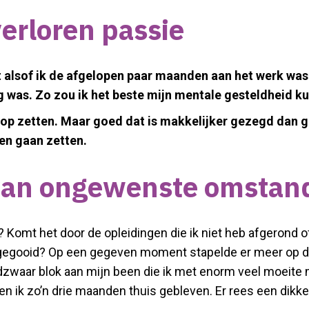
verloren passie
 alsof ik de afgelopen paar maanden aan het werk was 
 was. Zo zou ik het beste mijn mentale gesteldheid ku
p op zetten. Maar goed dat is makkelijker gezegd dan g
pen gaan zetten.
 van ongewenste omsta
Komt het door de opleidingen die ik niet heb afgerond of
gegooid?
Op een gegeven moment stapelde er meer op dan 
oodzwaar blok aan mijn been die ik met enorm veel moeite
 ben ik zo’n drie maanden thuis gebleven. Er rees een dikk