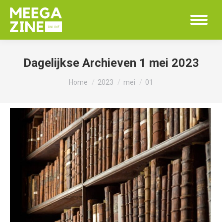
Dagelijkse Archieven
1 mei 2023
Je bent hier:
Home
2023
mei
01