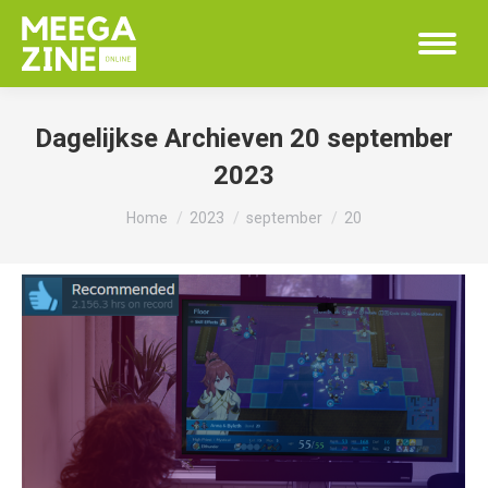
Dagelijkse Archieven
20 september
2023
Je bent hier:
Home
2023
september
20