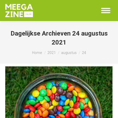
Dagelijkse Archieven
24 augustus
2021
Je bent hier:
Home
2021
augustus
24