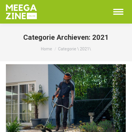
Categorie Archieven:
2021
Je bent hier:
Home
Categorie \ 2021\