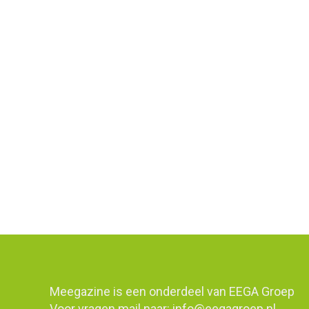
2026
,
Blogberichten
Door
Sem
26 mei 20
BLOGBERICHTEN 2026 Haar vertrouwde gedaante
miniatuurversie van mezelf die me aankeek m
langzaam vloeibaar werd.” In Haar vertrou
Inktober 2025
2026
,
Blogberichten
Door
Sem
19 februar
BLOGBERICHTEN 2026 Inktober 2025 In 2009 
tekenvaardigheden te verbeteren en het ont
woord wat op de prompt-list staat. Bovendie
Meegazine is een onderdeel van
EEGA Groep
Voor vragen mail naar:
info@eegagroep.nl