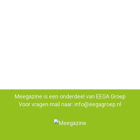
2009 creëerde Jake Parker de
tekenchallenge Inktober. Deze challenge was
bedacht om zijn inkt- en tekenvaardigheden
te verbeteren en het ontwikkelen van
positieve tekengewoontes. De bedoeling is
om elke dag een tekening te maken bij een
woord wat op de prompt-list staat.
Bovendien is dit uitgegroeid tot een
wereldwijd evenement…
Meegazine is een onderdeel van
EEGA Groep
Voor vragen mail naar:
info@eegagroep.nl