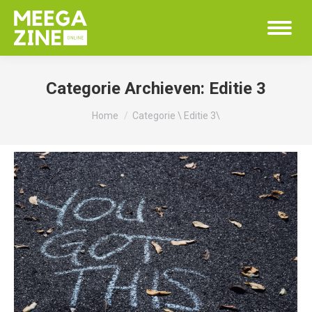
Categorie Archieven:
Editie 3
Je bent hier:
Home
Categorie \ Editie 3\