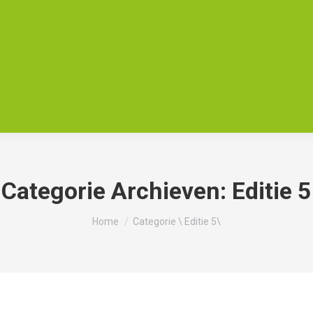
Categorie Archieven:
Editie 5
Je bent hier:
Home
Categorie \ Editie 5\